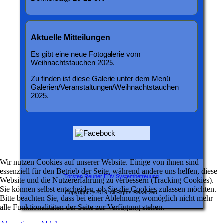
Aktuelle Mitteilungen
Es gibt eine neue Fotogalerie vom
Weihnachtstauchen 2025.
Zu finden ist diese Galerie unter dem Menü
Galerien/Veranstaltungen/Weihnachtstauchen
2025.
Wir nutzen Cookies auf unserer Website. Einige von ihnen sind
essenziell für den Betrieb der Seite, während andere uns helfen, diese
Torsten Reuner EDV Systembetreuung
Website und die Nutzererfahrung zu verbessern (Tracking Cookies).
Sie können selbst entscheiden, ob Sie die Cookies zulassen möchten.
Copyright © 2019. All Rights Reserved.
Bitte beachten Sie, dass bei einer Ablehnung womöglich nicht mehr
alle Funktionalitäten der Seite zur Verfügung stehen.