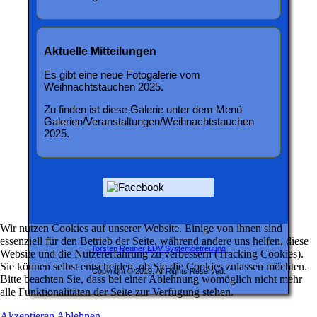
Aktuelle Mitteilungen
Es gibt eine neue Fotogalerie vom
Weihnachtstauchen 2025.
Zu finden ist diese Galerie unter dem Menü
Galerien/Veranstaltungen/Weihnachtstauchen
2025.
Wir nutzen Cookies auf unserer Website. Einige von ihnen sind
essenziell für den Betrieb der Seite, während andere uns helfen, diese
Torsten Reuner EDV Systembetreuung
Website und die Nutzererfahrung zu verbessern (Tracking Cookies).
Sie können selbst entscheiden, ob Sie die Cookies zulassen möchten.
Copyright © 2019. All Rights Reserved.
Bitte beachten Sie, dass bei einer Ablehnung womöglich nicht mehr
alle Funktionalitäten der Seite zur Verfügung stehen.
Akzeptieren
Ablehnen