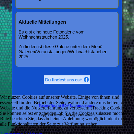
Aktuelle Mitteilungen
Es gibt eine neue Fotogalerie vom
Weihnachtstauchen 2025.
Zu finden ist diese Galerie unter dem Menü
Galerien/Veranstaltungen/Weihnachtstauchen
2025.
Wir nutzen Cookies auf unserer Website. Einige von ihnen sind
essenziell für den Betrieb der Seite, während andere uns helfen, diese
Torsten Reuner EDV Systembetreuung
Website und die Nutzererfahrung zu verbessern (Tracking Cookies).
Sie können selbst entscheiden, ob Sie die Cookies zulassen möchten.
Copyright © 2019. All Rights Reserved.
Bitte beachten Sie, dass bei einer Ablehnung womöglich nicht mehr
alle Funktionalitäten der Seite zur Verfügung stehen.