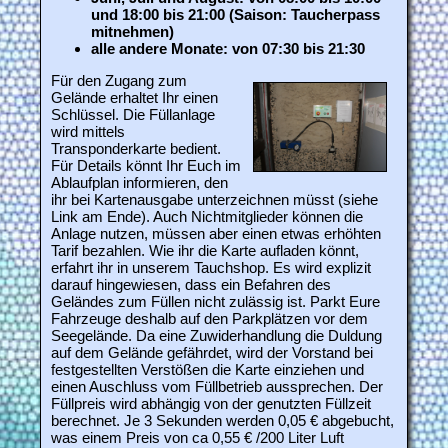
und 18:00 bis 21:00 (Saison: Taucherpass
mitnehmen)
alle andere Monate: von 07:30 bis 21:30
Für den Zugang zum
Gelände erhaltet Ihr einen
Schlüssel. Die Füllanlage
wird mittels
Transponderkarte bedient.
Für Details könnt Ihr Euch im
Ablaufplan informieren, den
ihr bei Kartenausgabe unterzeichnen müsst (siehe
Link am Ende). Auch Nichtmitglieder können die
Anlage nutzen, müssen aber einen etwas erhöhten
Tarif bezahlen. Wie ihr die Karte aufladen könnt,
erfahrt ihr in unserem Tauchshop. Es wird explizit
darauf hingewiesen, dass ein Befahren des
Geländes zum Füllen nicht zulässig ist. Parkt Eure
Fahrzeuge deshalb auf den Parkplätzen vor dem
Seegelände. Da eine Zuwiderhandlung die Duldung
auf dem Gelände gefährdet, wird der Vorstand bei
festgestellten Verstößen die Karte einziehen und
einen Auschluss vom Füllbetrieb aussprechen. Der
Füllpreis wird abhängig von der genutzten Füllzeit
berechnet. Je 3 Sekunden werden 0,05 € abgebucht,
was einem Preis von ca 0,55 € /200 Liter Luft