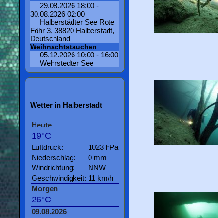
29.08.2026 18:00 -
30.08.2026 02:00
Halberstädter See Rote
Föhr 3, 38820 Halberstadt,
Deutschland
Weihnachtstauchen
05.12.2026 10:00 - 16:00
Wehrstedter See
Wetter in Halberstadt
Heute
19°C
Luftdruck:
1023 hPa
Niederschlag:
0 mm
Windrichtung:
NNW
Geschwindigkeit:
11 km/h
Morgen
26°C
09.08.2026