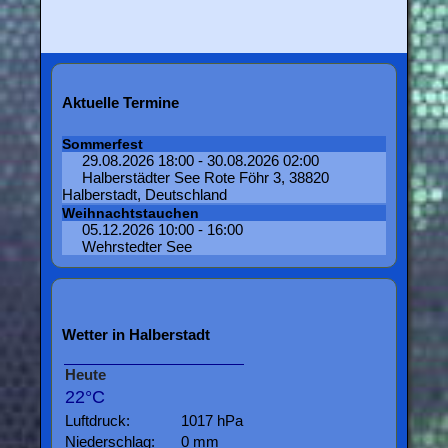
Aktuelle Termine
Sommerfest
29.08.2026 18:00 - 30.08.2026 02:00
Halberstädter See Rote Föhr 3, 38820
Halberstadt, Deutschland
Weihnachtstauchen
05.12.2026 10:00 - 16:00
Wehrstedter See
Wetter in Halberstadt
Heute
22°C
Luftdruck:
1017 hPa
Niederschlag:
0 mm